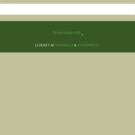
Persondatapolitik
LEVERET AF
PARABOLA
&
WORDPRESS.